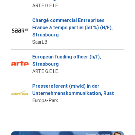
ARTE G.E.I.E.
Chargé commercial Entreprises
France à temps partiel (50 %) (H/F),
Strasbourg
SaarLB
European funding officer (h/f),
Strasbourg
ARTE G.E.I.E.
Pressereferent (m|w|d) in der
Unternehmenskommunikation, Rust
Europa-Park